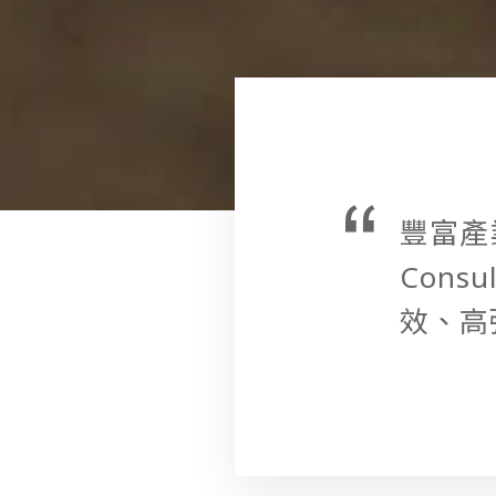
豐富產
Cons
效、高