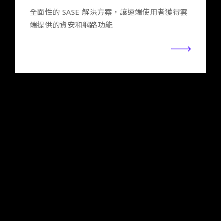
全面性的 SASE 解決方案，讓遠端使用者獲得雲
端提供的資安和網路功能
Mlytics
基於數據與AI為驅動的雲端平台，藉由智能調
度，實現更快速、更安全、更可靠的應用程式性
能。透過 Mlytics 摩速科技，與您攜手加速全球
市場佈局，建立升級的數位體驗。