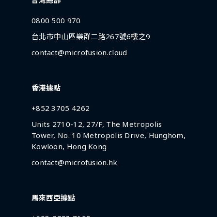
0800 500 970
台北市中山區樂群二路267號6樓之9
contact@microfusion.cloud
香港據點
+852 3705 4262
Units 2710-12, 27/F, The Metropolis
Tower, No. 10 Metropolis Drive, Hunghom,
Kowloon, Hong Kong
contact@microfusion.hk
馬來西亞據點