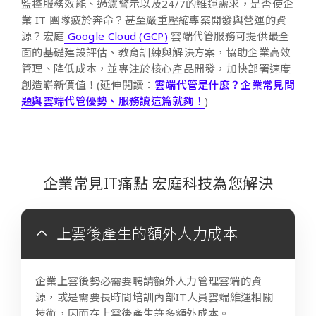
監控服務效能、過濾警示以及
24/7
的維運需求，是否使企
業
IT
團隊疲於奔命？甚至嚴重壓縮專案開發與營運的資
源？宏庭
Google Cloud (GCP)
雲端代管服務可提供最全
面的基礎建設評估、教育訓練與解決方案，協助企業高效
管理、降低成本，並專注於核心產品開發，加快部署速度
創造嶄新價值！(延伸閱讀：
雲端代管是什麼？企業常見問
題與雲端代管優勢、服務讀這篇就夠！
)
企業常見IT痛點 宏庭科技為您解決
上雲後產生的額外人力成本
企業上雲後勢必需要聘請額外人力管理雲端的資
源，或是需要長時間培訓內部IT人員雲端維運相關
技術，因而在上雲後產生許多額外成本。