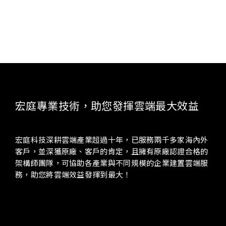
透過
Azure SQL Server
服務，可以把地端
SQL
服務無
痛轉移至雲端，並串接
Azure
的雲端系統，
VM
可直接讀
取
SQL Server
使用其服務。
宏庭專業技術，助您發揮雲端最大效益
宏庭科技深耕雲端產業超過十年，已服務兩千多家海內外
客戶，並深獲原廠、客戶的肯定，且擁有原廠認證合格的
架構師團隊，可協助各產業與不同規模的企業建置雲端服
務，助您將雲端效益發揮到最大！