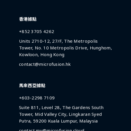
香港據點
+852 3705 4262
Units 2710-12, 27/F, The Metropolis
Tower, No. 10 Metropolis Drive, Hunghom,
Kowloon, Hong Kong
contact@microfusion.hk
馬來西亞據點
+603-2298 7109
Suite 811, Level 28, The Gardens South
Tower, Mid Valley City, Lingkaran Syed
Putra, 59200 Kuala Lumpur, Malaysia
contact.my@microfusion.cloud