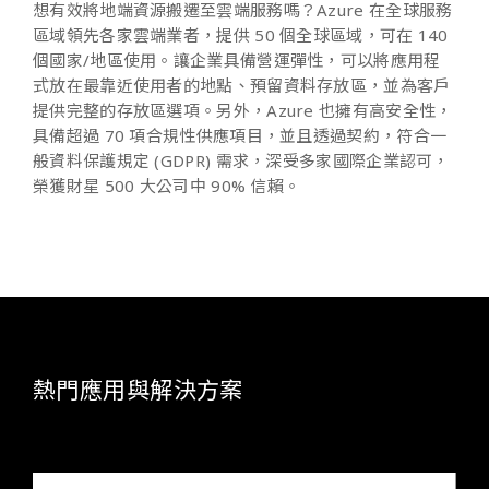
想有效將地端資源搬遷至雲端服務嗎？
Azure
在全球服務
區域領先各家雲端業者，提供
50
個全球區域，可在
140
個國家
/
地區使用。讓企業具備營運彈性，可以將應用程
式放在最靠近使用者的地點、預留資料存放區，並為客戶
提供完整的存放區選項。另外，
Azure
也擁有高安全性，
具備超過
70
項合規性供應項目，並且透過契約，符合一
般資料保護規定
(GDPR)
需求，深受多家國際企業認可，
榮獲財星
500
大公司中
90%
信賴。
熱門應用與解決方案