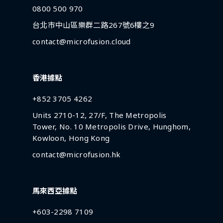
0800 500 970
台北市中山區樂群二路267號6樓之9
contact@microfusion.cloud
香港據點
+852 3705 4262
Units 2710-12, 27/F, The Metropolis
Tower, No. 10 Metropolis Drive, Hunghom,
Kowloon, Hong Kong
contact@microfusion.hk
馬來西亞據點
+603-2298 7109