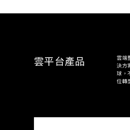
雲端整
雲平台產品
決方
球，
位轉