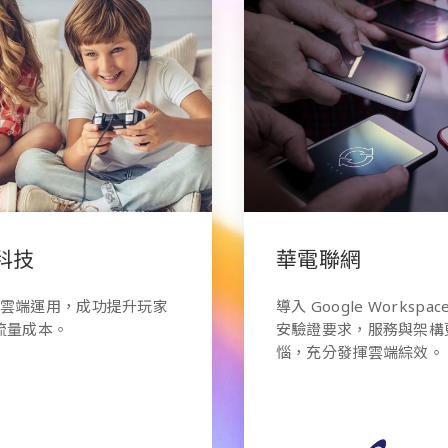
華電聯網
導入 Google Workspace 無縫銜接國際資
使
安驗證要求，服務與架構更穩定，維運零煩
升
惱，充分發揮雲端綜效。