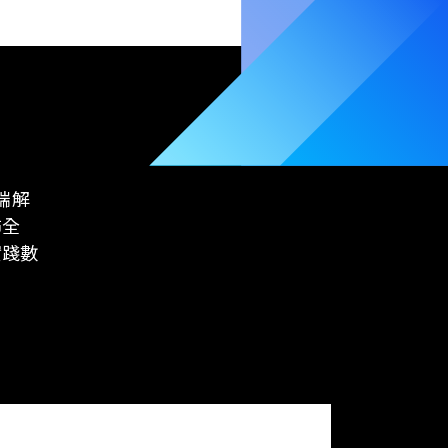
雲端解
佈全
實踐數