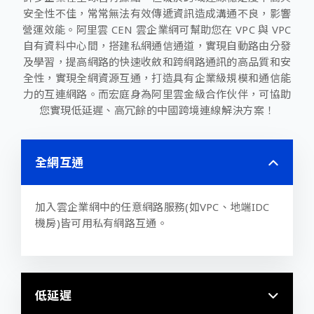
安全性不佳，常常無法有效傳遞資訊造成溝通不良，影響
營運效能。阿里雲 CEN 雲企業網可幫助您在 VPC 與 VPC
自有資料中心間，搭建私網通信通道，實現自動路由分發
及學習，提高網路的快速收斂和跨網路通訊的高品質和安
全性，實現全網資源互通，打造具有企業級規模和通信能
力的互連網路。而宏庭身為阿里雲金級合作伙伴，可協助
您實現低延遲、高冗餘的中國跨境連線解決方案！
全網互通
加入雲企業網中的任意網路服務
(
如
VPC
、地端
IDC
機房
)
皆可用私有網路互通。
低延遲