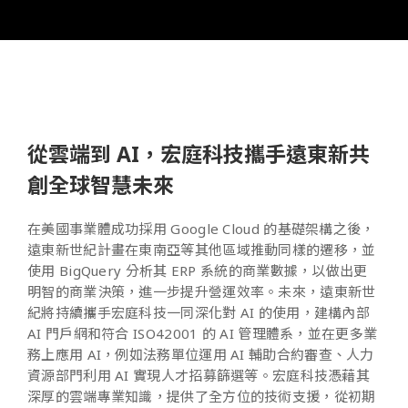
從雲端到 AI，宏庭科技攜手遠東新共
創全球智慧未來
在美國事業體成功採用 Google Cloud 的基礎架構之後，
遠東新世紀計畫在東南亞等其他區域推動同樣的遷移，並
使用 BigQuery 分析其 ERP 系統的商業數據，以做出更
明智的商業決策，進一步提升營運效率。未來，遠東新世
紀將持續攜手宏庭科技一同深化對 AI 的使用，建構內部
AI 門戶網和符合 ISO42001 的 AI 管理體系，並在更多業
務上應用 AI，例如法務單位運用 AI 輔助合約審查、人力
資源部門利用 AI 實現人才招募篩選等。宏庭科技憑藉其
深厚的雲端專業知識，提供了全方位的技術支援，從初期