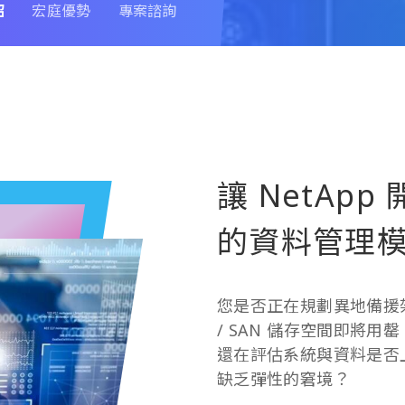
紹
宏庭優勢
專案諮詢
讓 NetAp
的資料管理
您是否正在規劃異地備援
/ SAN 儲存空間即將
還在評估系統與資料是否
缺乏彈性的窘境？