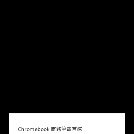
辦公室必備！遠端視訊會議最佳解決方案，享受
高品質畫面與通話體驗
Chromebook 商務筆電首選