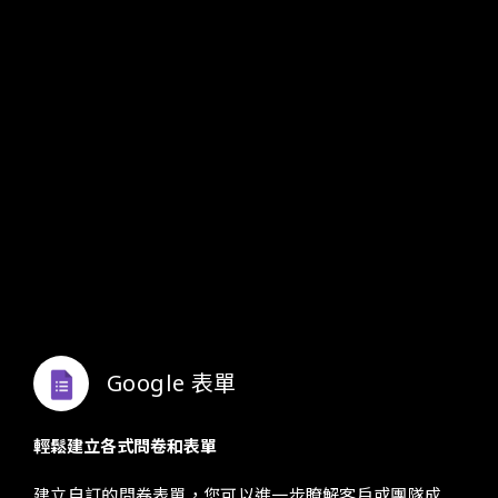
Google Drive
安全的集中儲存、存取及共用檔案
您可以在 Google Drive 儲存任何形式的檔案，任何電腦
和行動裝置皆可存取，不受時間和地點限制。此外，您還
可以依據需求設定檔案的共用方式與存取權限。
Google 表單
輕鬆建立各式問卷和表單
建立自訂的問卷表單，您可以進一步瞭解客戶或團隊成