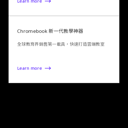
Learn more
Chromebook 新一代教學神器
全球教育界銷售第一載具，快速打造雲端教室
Learn more
客製化企業專屬教育訓練，發揮雲端辦公最大價
值