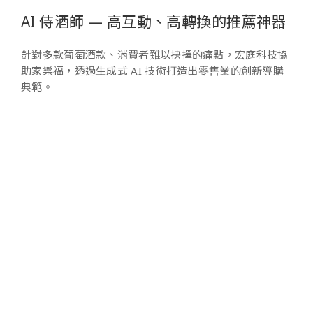
AI 侍酒師 — 高互動、高轉換的推薦神器
針對多款葡萄酒款、消費者難以抉擇的痛點，宏庭科技協
助家樂福，透過生成式 AI 技術打造出零售業的創新導購
典範。
AI 導購，創下 70% 驚人轉換率
運用 Google Cloud AI Applications、Gemini 模型打造
AI 聊天機器人。成功解決消費者選酒痛點，創下超過 3
萬名消費者使用，並實現 70% 用戶在獲得 AI 建議後實際
下單購買。