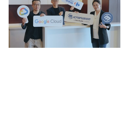
家樂福以其前瞻性的「Cloud First, Google First」策
略，在數位轉型的道路上不斷引領零售業創新。面對提升
電商平台營運效率、優化顧客體驗與快速落地 AI 應用的
挑戰，家樂福攜手宏庭科技，從穩固的
Google Cloud
Platform 基礎建設
、提升連線速度
70%
，到成功部署
兩大高成效的
生成式 AI 應用
，實現了從數據到智能的全