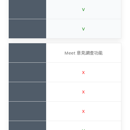
V
V
Meet 意見調查功能
X
X
X