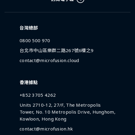
台灣總部
0800 500 970
台北市中山區樂群二路267號6樓之9
contact@microfusion.cloud
香港據點
+852 3705 4262
Units 2710-12, 27/F, The Metropolis
Tower, No. 10 Metropolis Drive, Hunghom,
Kowloon, Hong Kong
contact@microfusion.hk