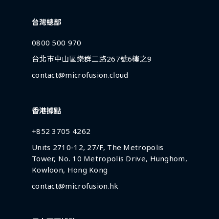
台灣總部
0800 500 970
台北市中山區樂群二路267號6樓之9
contact@microfusion.cloud
香港據點
+852 3705 4262
Units 2710-12, 27/F, The Metropolis
Tower, No. 10 Metropolis Drive, Hunghom,
Kowloon, Hong Kong
contact@microfusion.hk