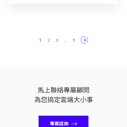
1
2
3
...
5
馬上聯絡專屬顧問
為您搞定雲端大小事
專案諮詢