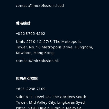
contact@microfusion.cloud
香港據點
+852 3705 4262
Units 2710-12, 27/F, The Metropolis
Tower, No. 10 Metropolis Drive, Hunghom,
Kowloon, Hong Kong
contact@microfusion.hk
馬來西亞據點
+603-2298 7109
Suite 811, Level 28, The Gardens South
Tower, Mid Valley City, Lingkaran Syed
Putra, 59200 Kuala Lumpur, Malaysia