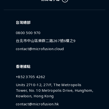
台灣總部
0800 500 970
台北市中山區樂群二路267號6樓之9
contact@microfusion.cloud
香港據點
+852 3705 4262
Units 2710-12, 27/F, The Metropolis
Tower, No. 10 Metropolis Drive, Hunghom,
Kowloon, Hong Kong
contact@microfusion.hk