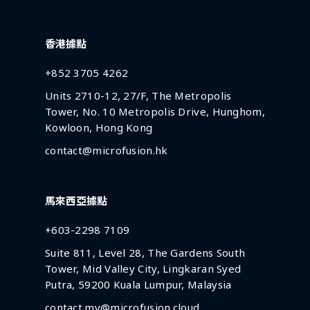
香港據點
+852 3705 4262
Units 2710-12, 27/F, The Metropolis
Tower, No. 10 Metropolis Drive, Hunghom,
Kowloon, Hong Kong
contact@microfusion.hk
馬來西亞據點
+603-2298 7109
Suite 811, Level 28, The Gardens South
Tower, Mid Valley City, Lingkaran Syed
Putra, 59200 Kuala Lumpur, Malaysia
contact.my@microfusion.cloud