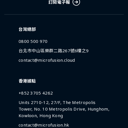
訂閱電子報
台灣總部
0800 500 970
台北市中山區樂群二路267號6樓之9
contact@microfusion.cloud
香港據點
+852 3705 4262
Units 2710-12, 27/F, The Metropolis
Tower, No. 10 Metropolis Drive, Hunghom,
Kowloon, Hong Kong
contact@microfusion.hk