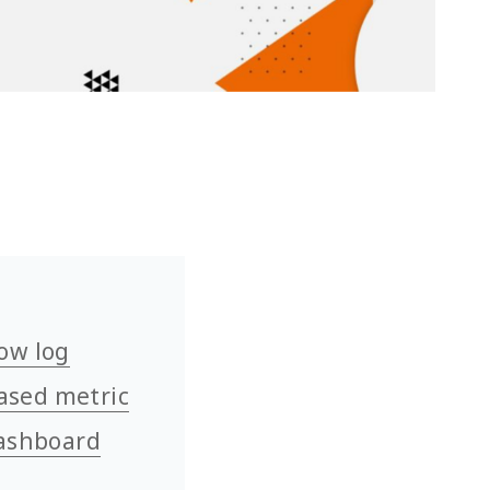
w log
d metric
shboard