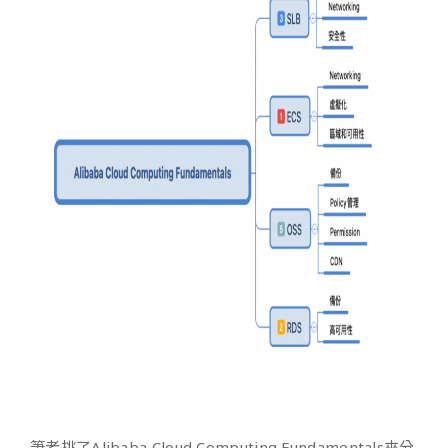
筆者挑了Alibaba Cloud Computing Fundamentals來分