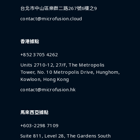
台北市中山區樂群二路267號6樓之9
contact@microfusion.cloud
香港據點
+852 3705 4262
Units 2710-12, 27/F, The Metropolis
Tower, No. 10 Metropolis Drive, Hunghom,
Kowloon, Hong Kong
contact@microfusion.hk
馬來西亞據點
+603-2298 7109
Suite 811, Level 28, The Gardens South