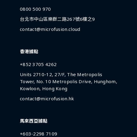
0800 500 970
台北市中山區樂群二路267號6樓之9
contact@microfusion.cloud
香港據點
+852 3705 4262
Units 2710-12, 27/F, The Metropolis
Tower, No. 10 Metropolis Drive, Hunghom,
Kowloon, Hong Kong
contact@microfusion.hk
馬來西亞據點
+603-2298 7109