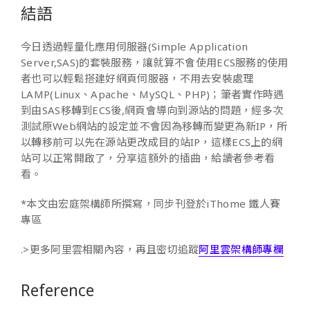
結語
今日透過輕量化應用伺服器(Simple Application
Server,SAS)的套裝服務，讓就算不會使用ECS服務的使用
者也可以輕鬆搭建好網頁伺服器，不用去安裝處理
LAMP(Linux、Apache、MySQL、PHP)；筆者實作時遇
到由SAS移轉到ECS後,網頁會導向到源站的問題，經多次
測試原Web網站的設定並不會因為移轉而變更為新IP，所
以轉移前可以先在源站更改成目的站IP，這樣ECS上的網
站可以正常開啟了，分享這額外的插曲，給讀者參考看
看。
*本文由宏庭架構師所撰寫，同步刊登於iThome 鐵人賽
專區
.>更多阿里雲相關內容，再且密切追蹤
阿里雲架構師專欄
Reference