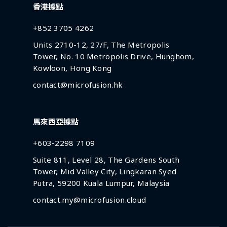
香港據點
+852 3705 4262
Units 2710-12, 27/F, The Metropolis
Tower, No. 10 Metropolis Drive, Hunghom,
Kowloon, Hong Kong
contact@microfusion.hk
馬來西亞據點
+603-2298 7109
Suite 811, Level 28, The Gardens South
Tower, Mid Valley City, Lingkaran Syed
Putra, 59200 Kuala Lumpur, Malaysia
contact.my@microfusion.cloud