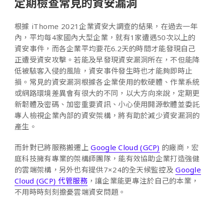
定期檢查常見的資安漏洞
根據 iThome 2021企業資安大調查的結果，在過去一年
內，平均每4家國內大型企業，就有1家遭遇50次以上的
資安事件，而各企業平均要花6.2天的時間才能發現自己
正遭受資安攻擊。若能及早發現資安漏洞所在，不但能降
低被駭客入侵的風險，資安事件發生時也才能夠即時止
損。常見的資安漏洞根據各企業使用的軟硬體、作業系統
或網路環境差異會有很大的不同，以大方向來說，定期更
新韌體及密碼、加密重要資訊、小心使用開源軟體並委託
專人檢視企業內部的資安架構，將有助於減少資安漏洞的
產生。
而針對已將服務搬遷上
Google Cloud (GCP)
的廠商，宏
庭科技擁有專業的架構師團隊，能有效協助企業打造強健
的雲端架構，另外也有提供7×24的全天候監控及
Google
Cloud (GCP) 代管服務
，讓企業能更專注於自己的本業，
不用時時刻刻擔憂雲端資安問題。