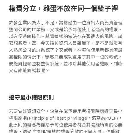
權責分立，雞蛋不放在同一個籃子裡
許多企業因為人手不足，常常僅由一位資訊人員負責管理
整間公司的IT業務，又或是給予每位使用者過高的權限，
以方便系統操作。其實這樣的做法存在著很大的風險，試
著想想看，萬一今天這位資訊人員離職了，是不是就沒有
人熟悉公司的IT系統了？又或者，在每位使用者都具備最
高權限的情況下，駭客只要成功盜用了其中一位的帳號，
便能夠輕鬆控制整個系統，並移除其他使用者權限，到時
又有誰能夠補救呢？
遵守最小權限原則
若要做好資訊安全，企業在賦予使用者權限時應遵守最小
權限原則(Principle of least privilege，縮寫為POLP)，
此原則的概念為僅給予每位使用者符合其職能所需的必要
權限，透過將操作/審核的權限分散給不同人員，便能夠