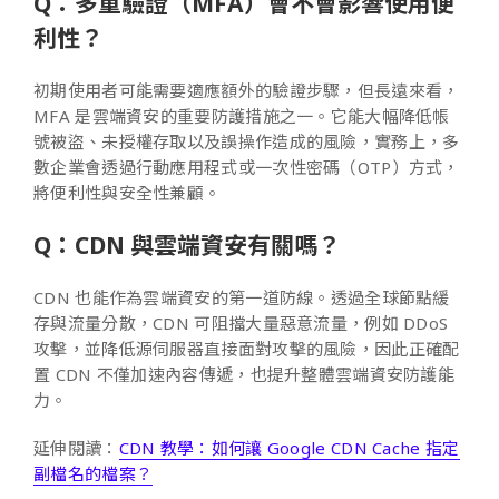
Q：多重驗證（MFA）會不會影響使用便
利性？
初期使用者可能需要適應額外的驗證步驟，但長遠來看，
MFA 是雲端資安的重要防護措施之一。它能大幅降低帳
號被盜、未授權存取以及誤操作造成的風險，實務上，多
數企業會透過行動應用程式或一次性密碼（OTP）方式，
將便利性與安全性兼顧。
Q：CDN 與雲端資安有關嗎？
CDN 也能作為雲端資安的第一道防線。透過全球節點緩
存與流量分散，CDN 可阻擋大量惡意流量，例如 DDoS
攻擊，並降低源伺服器直接面對攻擊的風險，因此正確配
置 CDN 不僅加速內容傳遞，也提升整體雲端資安防護能
力。
延伸閱讀：
CDN 教學：如何讓 Google CDN Cache 指定
副檔名的檔案？