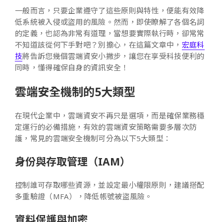
一般而言，只要企業遵守了這些原則與特性，便能有效降
低系統被入侵或盜用的風險。然而，即使瞭解了各個名詞
的定義，也認為非常有道理，當想要實際執行時，卻常常
不知道該從何下手對吧？別擔心，在這篇文章中，
宏庭科
技
將告訴您幾個雲端資安小撇步，讓您在享受科技便利的
同時，懂得確保自身的資訊安全！
雲端安全機制的5大類型
在現代企業中，雲端資安不再只是選項，而是確保業務穩
定運行的必備措施，有效的雲端資安策略需要多層次防
護，常見的雲端安全機制可分為以下5大類型：
身份與存取管理（IAM）
控制誰可存取哪些資源，並設定最小權限原則，建議搭配
多重驗證（MFA），降低帳號被盜風險。
資料保護與加密