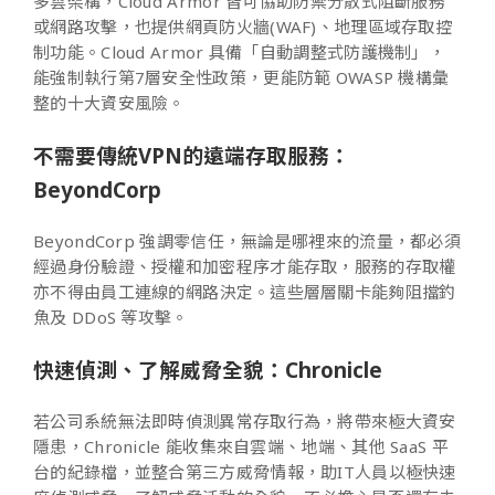
多雲架構，Cloud Armor 皆可協助防禦分散式阻斷服務
或網路攻擊，也提供網頁防火牆(WAF)、地理區域存取控
制功能。Cloud Armor 具備「自動調整式防護機制」，
能強制執行第7層安全性政策，更能防範 OWASP 機構彙
整的十大資安風險。
不需要傳統VPN的遠端存取服務：
BeyondCorp
BeyondCorp 強調零信任，無論是哪裡來的流量，都必須
經過身份驗證、授權和加密程序才能存取，服務的存取權
亦不得由員工連線的網路決定。這些層層關卡能夠阻擋釣
魚及 DDoS 等攻擊。
快速偵測、了解威脅全貌：Chronicle
若公司系統無法即時偵測異常存取行為，將帶來極大資安
隱患，Chronicle 能收集來自雲端、地端、其他 SaaS 平
台的紀錄檔，並整合第三方威脅情報，助IT人員以極快速