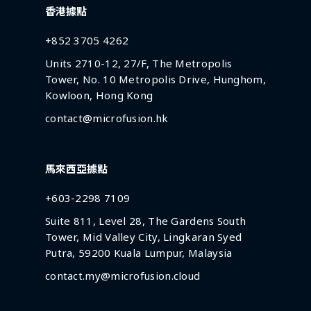
香港據點
+852 3705 4262
Units 2710-12, 27/F, The Metropolis
Tower, No. 10 Metropolis Drive, Hunghom,
Kowloon, Hong Kong
contact@microfusion.hk
馬來西亞據點
+603-2298 7109
Suite 811, Level 28, The Gardens South
Tower, Mid Valley City, Lingkaran Syed
Putra, 59200 Kuala Lumpur, Malaysia
contact.my@microfusion.cloud