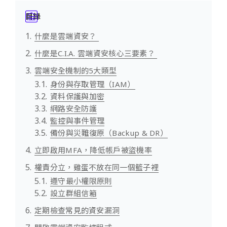
目錄
什麼是雲端資安？
什麼是C.I.A. 雲端資安核心三要素？
雲端安全機制的5大類型
身份與存取管理（IAM）
資料保護與加密
網路安全防護
監控與事件管理
備份與災難復原（Backup & DR）
立即啟用MFA，降低帳戶被盜機率
權責分立，雞蛋不放在同一個籃子裡
遵守最小權限原則
設立群組信箱
定期檢查常見的資安漏洞