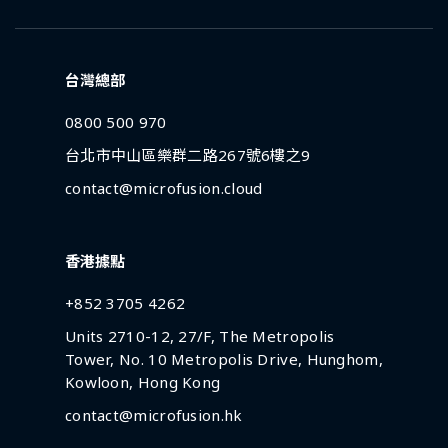
台灣總部
0800 500 970
台北市中山區樂群二路267號6樓之9
contact@microfusion.cloud
香港據點
+852 3705 4262
Units 2710-12, 27/F, The Metropolis
Tower, No. 10 Metropolis Drive, Hunghom,
Kowloon, Hong Kong
contact@microfusion.hk