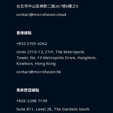
台北市中山區樂群二路267號6樓之9
contact@microfusion.cloud
香港據點
+852 3705 4262
Units 2710-12, 27/F, The Metropolis
Tower, No. 10 Metropolis Drive, Hunghom,
Kowloon, Hong Kong
contact@microfusion.hk
馬來西亞據點
+603-2298 7109
Suite 811, Level 28, The Gardens South