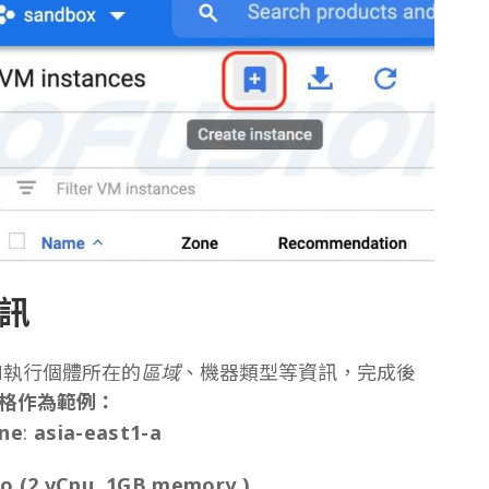
訊
M執行個體所在的
區域
、機器類型等資訊，完成後
格作為範例：
ne
:
asia-east1-a
ro (2 vCpu, 1GB memory )