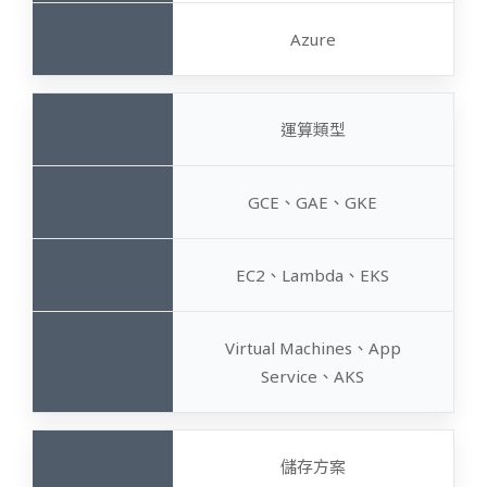
Azure
運算類型
GCE、GAE、GKE
EC2、Lambda、EKS
Virtual Machines、App
Service、AKS
儲存方案