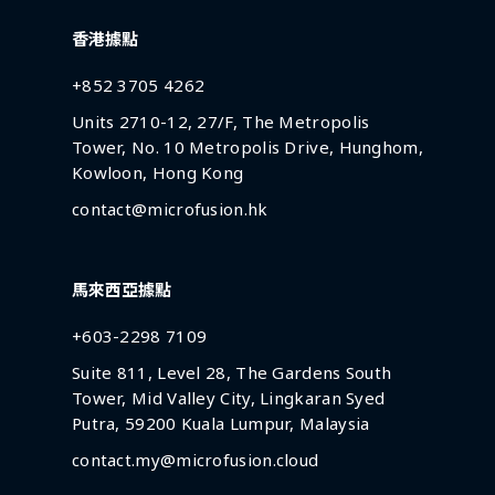
香港據點
+852 3705 4262
Units 2710-12, 27/F, The Metropolis
Tower, No. 10 Metropolis Drive, Hunghom,
Kowloon, Hong Kong
contact@microfusion.hk
馬來西亞據點
+603-2298 7109
Suite 811, Level 28, The Gardens South
Tower, Mid Valley City, Lingkaran Syed
Putra, 59200 Kuala Lumpur, Malaysia
contact.my@microfusion.cloud