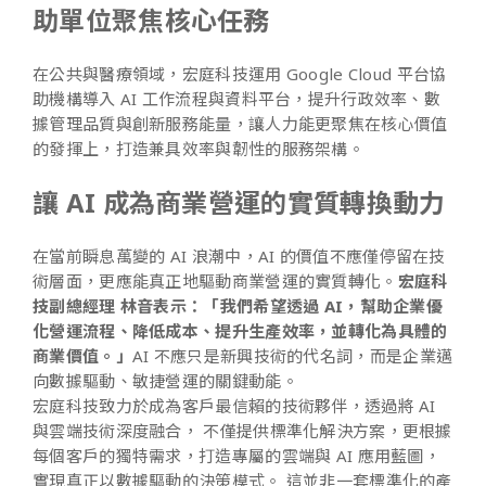
助單位聚焦核心任務
在公共與醫療領域，宏庭科技運用 Google Cloud 平台協
助機構導入 AI 工作流程與資料平台，提升行政效率、數
據管理品質與創新服務能量，讓人力能更聚焦在核心價值
的發揮上，打造兼具效率與韌性的服務架構。
讓 AI 成為商業營運的實質轉換動力
在當前瞬息萬變的 AI 浪潮中，AI 的價值不應僅停留在技
術層面，更應能真正地驅動商業營運的實質轉化。
宏庭科
技副總經理 林音表示：「我們希望透過 AI，幫助企業優
化營運流程、降低成本、提升生產效率，並轉化為具體的
商業價值。」
AI 不應只是新興技術的代名詞，而是企業邁
向數據驅動、敏捷營運的關鍵動能。
宏庭科技致力於成為客戶最信賴的技術夥伴，透過將 AI
與雲端技術深度融合， 不僅提供標準化解決方案，更根據
每個客戶的獨特需求，打造專屬的雲端與 AI 應用藍圖，
實現真正以數據驅動的決策模式。 這並非一套標準化的產