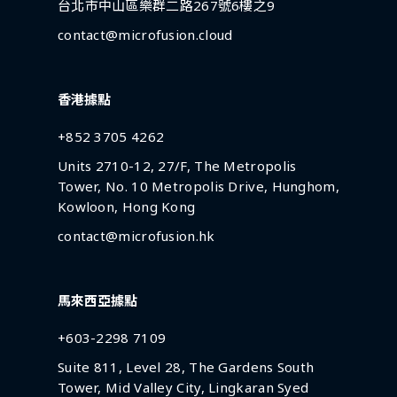
台北市中山區樂群二路267號6樓之9
contact@microfusion.cloud
香港據點
+852 3705 4262
Units 2710-12, 27/F, The Metropolis
Tower, No. 10 Metropolis Drive, Hunghom,
Kowloon, Hong Kong
contact@microfusion.hk
馬來西亞據點
+603-2298 7109
Suite 811, Level 28, The Gardens South
Tower, Mid Valley City, Lingkaran Syed