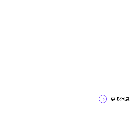
Google Cloud
Google Workspace
Gemini Enterprise 整合力，打通企業真實數據
脈絡 — 上下文 Context 篇
2026-07-31
更多消息