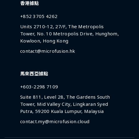
香港據點
+852 3705 4262
Units 2710-12, 27/F, The Metropolis
Tower, No. 10 Metropolis Drive, Hunghom,
Kowloon, Hong Kong
contact@microfusion.hk
馬來西亞據點
+603-2298 7109
Suite 811, Level 28, The Gardens South
Tower, Mid Valley City, Lingkaran Syed
Putra, 59200 Kuala Lumpur, Malaysia
contact.my@microfusion.cloud