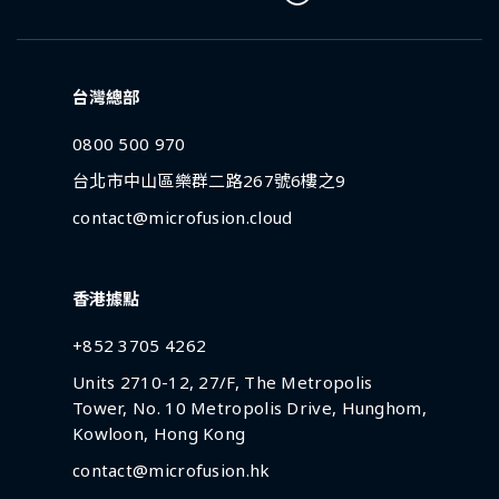
台灣總部
0800 500 970
台北市中山區樂群二路267號6樓之9
contact@microfusion.cloud
香港據點
+852 3705 4262
Units 2710-12, 27/F, The Metropolis
Tower, No. 10 Metropolis Drive, Hunghom,
Kowloon, Hong Kong
contact@microfusion.hk