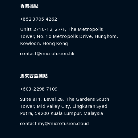
香港據點
+852 3705 4262
Units 2710-12, 27/F, The Metropolis
Tower, No. 10 Metropolis Drive, Hunghom,
Kowloon, Hong Kong
contact@microfusion.hk
馬來西亞據點
+603-2298 7109
Suite 811, Level 28, The Gardens South
Tower, Mid Valley City, Lingkaran Syed
Putra, 59200 Kuala Lumpur, Malaysia
contact.my@microfusion.cloud