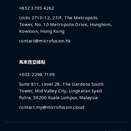
+852 3705 4262
Units 2710-12, 27/F, The Metropolis
Tower, No. 10 Metropolis Drive, Hunghom,
Kowloon, Hong Kong
contact@microfusion.hk
馬來西亞據點
+603-2298 7109
Suite 811, Level 28, The Gardens South
Tower, Mid Valley City, Lingkaran Syed
Putra, 59200 Kuala Lumpur, Malaysia
contact.my@microfusion.cloud