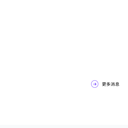
Google Cloud
Google Workspace
Gemini Enterprise 整合力，打通企業真實數據
脈絡 — 上下文 Context 篇
2026-07-31
更多消息