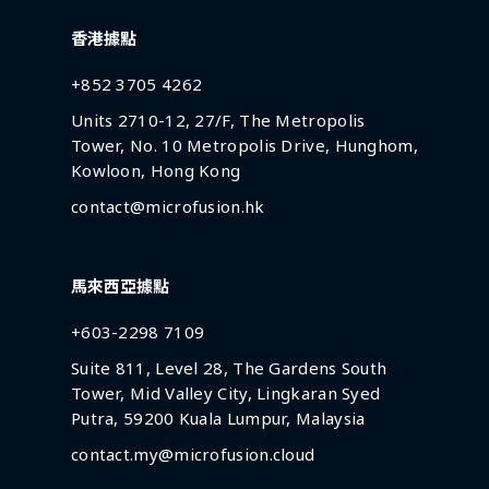
香港據點
+852 3705 4262
Units 2710-12, 27/F, The Metropolis
Tower, No. 10 Metropolis Drive, Hunghom,
Kowloon, Hong Kong
contact@microfusion.hk
馬來西亞據點
+603-2298 7109
Suite 811, Level 28, The Gardens South
Tower, Mid Valley City, Lingkaran Syed
Putra, 59200 Kuala Lumpur, Malaysia
contact.my@microfusion.cloud