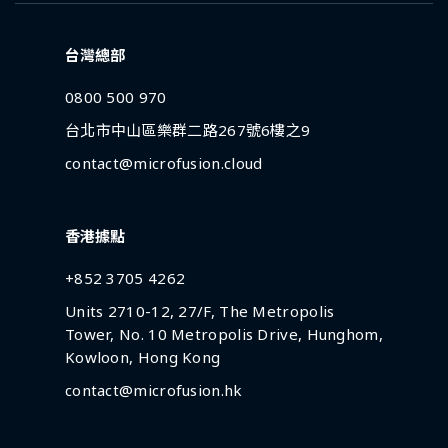
台灣總部
0800 500 970
台北市中山區樂群二路267號6樓之9
contact@microfusion.cloud
香港據點
+852 3705 4262
Units 2710-12, 27/F, The Metropolis
Tower, No. 10 Metropolis Drive, Hunghom,
Kowloon, Hong Kong
contact@microfusion.hk