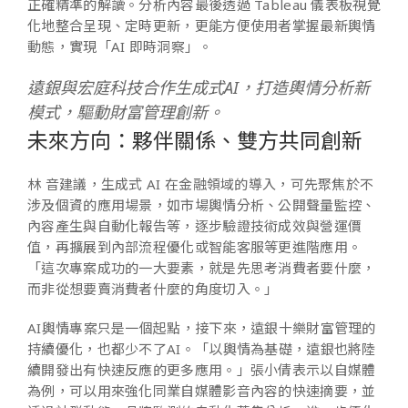
正確精準的解讀。分析內容最後透過 Tableau 儀表板視覺
化地整合呈現、定時更新，更能方便使用者掌握最新輿情
動態，實現「AI 即時洞察」。
遠銀與宏庭科技合作生成式AI，打造輿情分析新
模式，驅動財富管理創新。
未來方向：夥伴關係、雙方共同創新
林 音建議，生成式 AI 在金融領域的導入，可先聚焦於不
涉及個資的應用場景，如市場輿情分析、公開聲量監控、
內容產生與自動化報告等，逐步驗證技術成效與營運價
值，再擴展到內部流程優化或智能客服等更進階應用。
「這次專案成功的一大要素，就是先思考消費者要什麼，
而非從想要賣消費者什麼的角度切入。」
AI輿情專案只是一個起點，接下來，遠銀十樂財富管理的
持續優化，也都少不了AI。「以輿情為基礎，遠銀也將陸
續開發出有快速反應的更多應用。」張小倩表示以自媒體
為例，可以用來強化同業自媒體影音內容的快速摘要，並