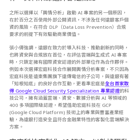
之所以選擇以「輿情分析」啟動 AI 專案的另一個原因，
在於百分之百使用外部公開資訊，不涉及任何遠銀客戶個
資的風險，在符合 DLP（Data Loss Prevention）合規
要求的前提下有效驅動商業價值。
張小倩強調，遠銀在致力於導入科技、推動創新的同時，
也將資安與合規放在首位，在評估雲端與生成式 AI 專案
時，只鎖定擁有國際資安認證的外部單位作為合作夥伴。
例如本次選擇宏庭科技合作展開輿情分析專案，不只因為
宏庭科技是遠東集團旗下遠傳電信的子公司，與遠銀有著
「知根知底」的良好合作互動，更看準宏庭是
全台首家取
得 Google Cloud Security Specialization 專業認證
的科
技公司，擁有涵蓋雲端、資安、數據分析與 AI 等領域的
400 多項國際級認證，希望借助宏庭科技在 GCP
(Google Cloud Platform) 技術上的專業與豐富產業經
驗，為遠銀打造安全且符合金融業特性的客製化雲端解決
方案。