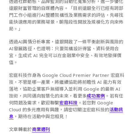
透過社群動態、品牌監測的自動化蒐集分析，進一步優化
遠銀財富管理的自媒體內容。「目前遠銀全行已經有跨部
門工作小組進行AI整體架構性及業務需求的評估，先尋找
能快速應用的業務場景，朝階段性開放及規模化方向來佈
局。」
透過AI輿情分析專案，遠銀開啟了一條平衡創新與風險的
AI發展路徑，也證明：只要架構設計得當、資料使用合
宜，生成式 AI 完全可以在金融業中安全、有效地發揮價
值。
宏庭科技作身為 Google Cloud Premier Partner 宏庭科
技，不管是哪一產業，將繼續協助將前瞻性 AI 能力有效
落地，協助企業客戶無縫導入並利用 Google 的最新 AI
技術，共同邁向智慧化的未來，看更多
成功案例
。若有任
何問題及需求，歡迎聯繫
宏庭科技
。若您對 Google
Cloud 的多元應用有興趣，請密切關注宏庭科技的
活動訊
息
，期待在活動中與您相見！
文章轉載於
商業週刊