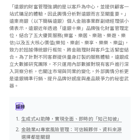
「遠銀的財富管理強調的是以客戶為中心，並提供顧客一
站式購足的體驗，因此輿情分析對遠銀而言至關重要。」
遠東商銀（以下簡稱遠銀）個人金融事業群副總經理張小
倩表示，遠銀近年透過「遠銀十樂」品牌強化財富管理定
位，結合了五大優質服務(樂富、樂居、樂融、樂遊、樂
信)以及五大核心價值(樂知、樂創、樂享、樂樂、樂益)，
致力於超越傳統銀行框架、將金融理財與客戶生活緊密結
合。為了針對不同客群提供量身訂製的服務體驗，遠銀成
立大數據研究團隊，不只運用內部數據對現有客戶進行深
入洞察分析，也關注市場與同業的變化，外部輿情分析更
是遠銀精準行銷、提升品牌好感度與產品競爭力的秘密武
器。
目錄
生成式AI助陣，實現全面、即時的「知己知彼」
金融業AI專案風險管理：可信賴夥伴、資料來源
選擇都是關鍵