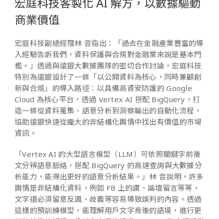
宏庭科技客製化 AI 解方，以數據驅動
商業價值
宏庭科技副總經理林 音指出：「過去在金融產業豐富的導
入經驗告訴我們，資料保護與合規對金融業來說是基本門
檻。」透過與遠銀大數據團隊的密切合作討論，宏庭科技
特別為遠銀設計了一條「以公開資料為核心，同時兼顧創
新與合規」的導入路徑：以具備高資安防護的 Google
Cloud 為核心平台，透過 Vertex AI 搭配 BigQuery，打
造一條從資料蒐集、語意分析到洞察輸出的自動化流程，
協助遠銀快速從龐大的非結構化輿情中找出有價值的市場
資訊。
「Vertex AI 的大型語言模型（LLM）可依照關鍵字前後
文分辨語意脈絡，搭配 BigQuery 的高速查詢與大數據分
析能力，能得出更好的語意分析結果。」林 音說明，許多
輿情是非結構化資料，例如 FB 上的讚、論壇留言等等，
文字還必須留意反諷、歧義等容易導致誤判的內容。透過
這樣的預訓練模型，能理解用戶文字背後的語境，進行更