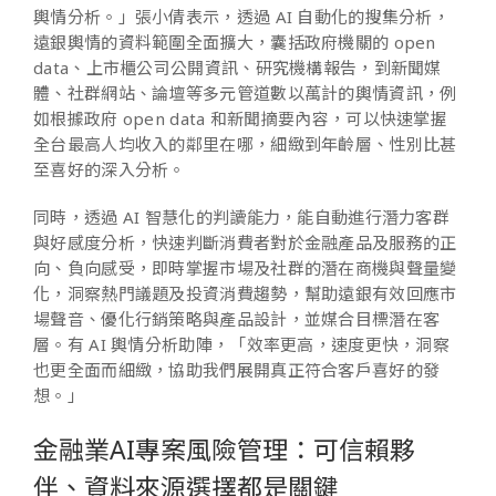
輿情分析。」張小倩表示，透過 AI 自動化的搜集分析，
遠銀輿情的資料範圍全面擴大，囊括政府機關的 open
data、上市櫃公司公開資訊、研究機構報告，到新聞媒
體、社群網站、論壇等多元管道數以萬計的輿情資訊，例
如根據政府 open data 和新聞摘要內容，可以快速掌握
全台最高人均收入的鄰里在哪，細緻到年齡層、性別比甚
至喜好的深入分析。
同時，透過 AI 智慧化的判讀能力，能自動進行潛力客群
與好感度分析，快速判斷消費者對於金融產品及服務的正
向、負向感受，即時掌握市場及社群的潛在商機與聲量變
化，洞察熱門議題及投資消費趨勢，幫助遠銀有效回應市
場聲音、優化行銷策略與產品設計，並媒合目標潛在客
層。有 AI 輿情分析助陣，「效率更高，速度更快，洞察
也更全面而細緻，協助我們展開真正符合客戶喜好的發
想。」
金融業AI專案風險管理：可信賴夥
伴、資料來源選擇都是關鍵