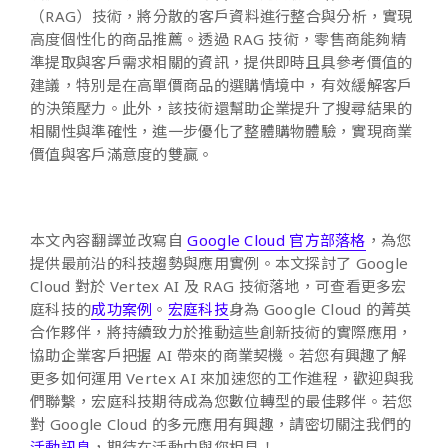
（RAG）技術，將分散的客戶資料進行整合與分析，實現
高度個性化的商品推薦。透過 RAG 技術，零售商能夠精
準提取與客戶需求相關的資訊，提供即時且具參考價值的
建議，特別是在高單價商品的選購情境中，有效緩解客戶
的決策壓力。此外，該技術還幫助企業提升了搜尋結果的
相關性與準確性，進一步優化了整體購物體驗，實現商業
價值與客戶滿意度的雙贏。
本文內容翻譯並改寫自
Google Cloud 官方部落格
，為您
提供最前沿的科技趨勢與應用實例。本文探討了 Google
Cloud 對於 Vertex AI 及 RAG 技術落地，可查看更多宏
庭科技的
成功案例
。
宏庭科技
身為 Google Cloud 的菁英
合作夥伴，將持續致力於推動這些創新技術的實際應用，
協助企業客戶把握 AI 帶來的商業契機。若您有興趣了解
更多如何運用 Vertex AI 來加速您的工作進程，歡迎與我
們聯繫，宏庭科技期待成為您數位轉型的最佳夥伴。若您
對 Google Cloud 的多元應用有興趣，請密切關注我們的
活動訊息
，期待在活動中與您相見！