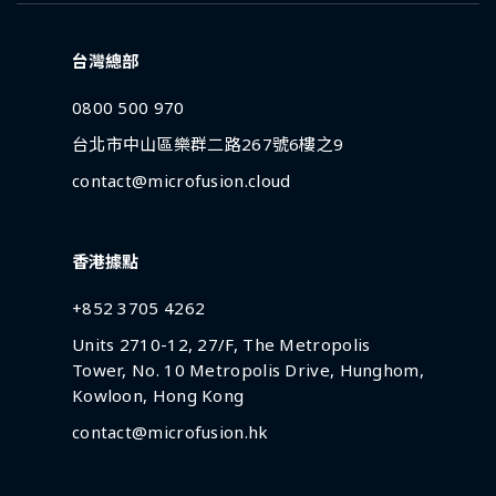
台灣總部
0800 500 970
台北市中山區樂群二路267號6樓之9
contact@microfusion.cloud
香港據點
+852 3705 4262
Units 2710-12, 27/F, The Metropolis
Tower, No. 10 Metropolis Drive, Hunghom,
Kowloon, Hong Kong
contact@microfusion.hk