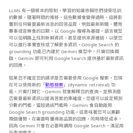
LLMs 有一個根本的限制，學習的知識依賴他們接受培訓
的數據，隨著時間的推移，這些數據會變得過時。這將影
響到任何需要最新消息的回答品質，例如最新新聞、體育
賽事或音樂會的日期。以 Google 搜尋為基礎，語言模型
可以從網路上找到新鮮資訊，甚至提供來源連結，以便您
可以進行事實查核或了解更多資訊。Google Search 的
grounding 功能已內建於 Gemini 模型中，只需切換開
啟，Gemini 即可利用 Google Search 提供基於最新資訊
的回應。
如果您不確定您的請求是否需要使用 Google 搜索，您現
在可以使用新的「
動態檢索
」(dynamic retrieval) 功
能。只需打開它，Gemini 就會解釋您的查詢，並預測是
否需要最新資訊以提高答案的準確度。您還可以設定預測
分數的門檻，當超過該門檻時，Gemini 會自動啟用
Google Search grounding 功能。這意味著您可以兼顧
兩個優勢，在需要時獲得高品質的回應，同時降低成本，
因為 Gemini 只會在必要時調用 Google Search，滿足用
戶查詢需求。