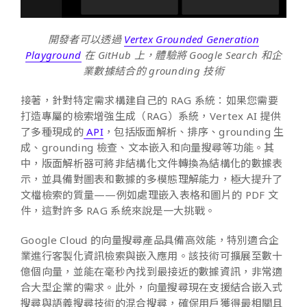
開發者可以透過
Vertex Grounded Generation
Playground
在 GitHub 上，體驗將 Google Search 和企
業數據結合的 grounding 技術
接著，針對特定需求構建自己的 RAG 系統：如果您需要
打造專屬的檢索增強生成（RAG）系統，Vertex AI 提供
了多種現成的
API
，包括版面解析、排序、grounding 生
成、grounding 檢查、文本嵌入和向量搜尋等功能。其
中，版面解析器可將非結構化文件轉換為結構化的數據表
示，並具備對圖表和數據的多模態理解能力，極大提升了
文檔檢索的質量——例如處理嵌入表格和圖片的 PDF 文
件，這對許多 RAG 系統來說是一大挑戰。
Google Cloud 的向量搜尋產品具備高效能，特別適合企
業進行客製化資訊檢索與嵌入應用。該技術可擴展至數十
億個向量，並能在毫秒內找到最接近的數據資訊，非常適
合大型企業的需求。此外，向量搜尋現在支援結合嵌入式
搜尋與語義搜尋技術的混合搜尋，確保用戶獲得最相關且