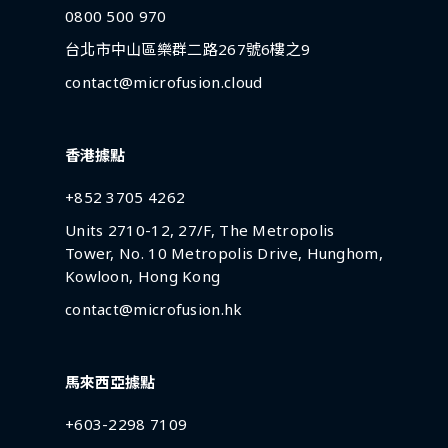
0800 500 970
台北市中山區樂群二路267號6樓之9
contact@microfusion.cloud
香港據點
+852 3705 4262
Units 2710-12, 27/F, The Metropolis
Tower, No. 10 Metropolis Drive, Hunghom,
Kowloon, Hong Kong
contact@microfusion.hk
馬來西亞據點
+603-2298 7109