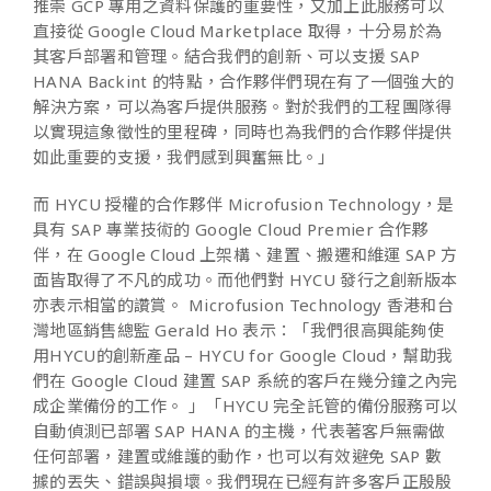
推崇 GCP 專用之資料保護的重要性，又加上此服務可以
直接從 Google Cloud Marketplace 取得，十分易於為
其客戶部署和管理。結合我們的創新、可以支援 SAP
HANA Backint 的特點，合作夥伴們現在有了一個強大的
解決方案，可以為客戶提供服務。對於我們的工程團隊得
以實現這象徵性的里程碑，同時也為我們的合作夥伴提供
如此重要的支援，我們感到興奮無比。」
而 HYCU 授權的合作夥伴 Microfusion Technology，是
具有 SAP 專業技術的 Google Cloud Premier 合作夥
伴，在 Google Cloud 上架構、建置、搬遷和維運 SAP 方
面皆取得了不凡的成功。而他們對 HYCU 發行之創新版本
亦表示相當的讚賞。 Microfusion Technology 香港和台
灣地區銷售總監 Gerald Ho 表示：「我們很高興能夠使
用HYCU的創新產品 – HYCU for Google Cloud，幫助我
們在 Google Cloud 建置 SAP 系統的客戶在幾分鐘之內完
成企業備份的工作。 」「HYCU 完全託管的備份服務可以
自動偵測已部署 SAP HANA 的主機，代表著客戶無需做
任何部署，建置或維護的動作，也可以有效避免 SAP 數
據的丟失、錯誤與損壞。我們現在已經有許多客戶正殷殷