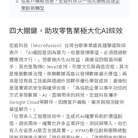
從客戶痛點出發，宏庭科技以一站式服務加速企
業創新轉型
四大關鍵，助攻零售業極大化AI綜效
宏庭科技（Microfusion）台灣谷歌事業處長鍾肇遠致詞
表示：「AI崛起是因為算力，但要發揮價值，必須透過軟
體應用才行。」想要極大化AI效益，建議從四個面向著
手：首先是取得C-level支持，形塑文化與再造流程；其次
是推動數據治理，串聯數據孤島以發揮數據最大價值；再
來是培育員工技能與透過外部夥伴優化學習成效；最後則
是落實資訊安全與確保合規。「為協助企業以事半功倍的
方式享受數據、AI、雲端帶來的綜效，宏庭科技攜手
Google Cloud等夥伴，因應客戶痛點、需求與現況提供
最佳解方。」
「在眾多人工智慧技術中，生成式AI確實有助於價值創
造，過去兩年，確實也許多企業評估、測試與導入，但也
有人在省思AI是否言過其實。」KPMG數位創新服務總監
張智淵建議企業從「用戶想要什麼」、「改變帶來的潛在