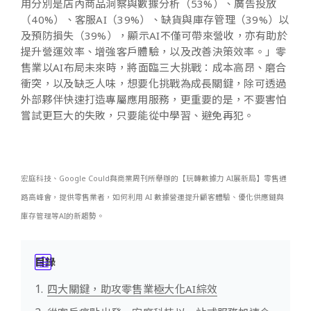
用分別是店內商品洞察與數據分析（53%）、廣告投放
（40%）、客服AI（39%）、缺貨與庫存管理（39%）以
及預防損失（39%），顯示AI不僅可帶來營收，亦有助於
提升營運效率、增強客戶體驗，以及改善決策效率。」零
售業以AI布局未來時，將面臨三大挑戰：成本高昂、磨合
衝突，以及缺乏人味，想要化挑戰為成長關鍵，除可透過
外部夥伴快速打造專屬應用服務，更重要的是，不要害怕
嘗試更巨大的失敗，只要能從中學習、避免再犯。
宏庭科技、Google Could與商業周刊所舉辦的【玩轉數據力 AI展新局】零售通
路高峰會，提供零售業者，如何利用 AI 數據營運提升顧客體驗、優化供應鏈與
庫存管理等AI的新趨勢。
目錄
四大關鍵，助攻零售業極大化AI綜效