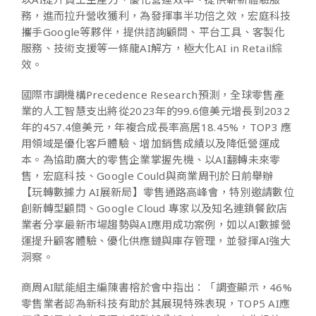
務，進而拉升營收獲利，為發揮事半功倍之效，宏庭科技
攜手Google等夥伴，提供諮詢顧問、平台工具、客製化
服務、技術支援等一條龍AI解方，極大化AI in Retail綜
效。
國際市調機構Precedence Research預測，全球零售產
業的人工智慧支出將從2023年的99.6億美元增長到2032
年的457.4億美元，年複合成長率高居18.45%，TOP3 應
用領域是優化客戶體驗、增加銷售成績以及降低營運成
本。為協助廣大的零售企業掌握先機、以AI翻轉未來零
售，宏庭科技、Google Could與商業周刊於日前舉辦
【玩轉數據力 AI展新局】零售通路高峰會，特別邀請數位
創新轉型顧問、Google Cloud 專家以及知名連鎖餐飲店
業者分享最新市場趨勢與AI應用成功案例，如以AI數據營
運提升顧客體驗、優化供應鏈與庫存管理，並發揮AI強大
洞察。
商周AI賦能組主編陳書榕於會中指出：「調查顯示，46%
零售業者認為新科技有助於其展現特殊表現，TOP5 AI應