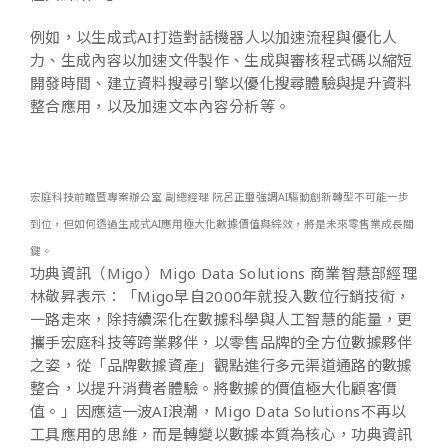
例如，以生成式AI打造對話機器人以加速流程與優化人
力、生成內容以加速文件製作、生成與審核程式碼以縮短
開發時間、建立資料搜尋引擎以優化搜尋體驗與提升資料
整合應用，以及加速文本內容分析等。
宏庭科技前瞻暨專案辦公室 副總經理 阮呂正璽強調AI驅動創新轉型不可能一步
到位，但如何透過生成式AI應用極大化數據價值與綜效，將是未來零售業成長關
鍵。
功典資訊（Migo）Migo Data Solutions 商業智慧部經理
林敬昇表示：「Migo早自2000年就投入數位行銷技術，
一路走來，除持續深化在數據科學與人工智慧的能量，更
攜手宏庭科技等跨業夥伴，以零售品牌的全方位數據夥伴
之姿，從「品牌數據資產」觀點進行多元渠道通路的數據
整合，以提升消費者體驗。將數據的價值極大化顧客價
值。」因應這一波AI浪潮，Migo Data Solutions不再以
工具應用的思維，而是轉變以數據本質為核心，功典資訊