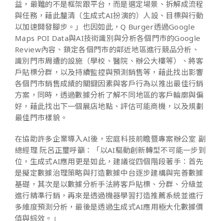
益，最難的不是框架跟平台，而是選定場景、拆解成流程
與任務，藉此釐清（生成式AI扮演的）人設、目標與行動
以加速開發腳步。」也因如此，Q Burger透過Google
Maps POI Data與AI技術識別與分析各個門市的Google
Review內容、鎖定各個門市的鄰近地區進行競品分析、
識別門市周遭的設施（學校、醫院、辦公大樓等）、將客
戶貼標分群，以及持續監控與預測銷售等，藉此找出影響
各個門市銷售成績的關鍵因素與客戶行為以推出最佳行銷
方案，同時，透過數據分析了解不同地區的客戶輪廓與偏
好，藉此找出下一個展店地點、評估可能商機，以及規劃
最佳門市樣貌。
在協助許多企業導入AI後，宏庭科技前瞻暨專案辦公室 副
總經理 阮呂正璽呼籲：「以AI驅動創新轉型不可能一步到
位，生成式AI應用更是如此，建議從四個階段著手：首先
是擬定數據治理策略與打造數據中台逐步建構與完善數據
基礎，其次是以數據分析手法將客戶貼標、分群、分級並
進行精準行銷，再來是透過機器學習打造推薦系統並進行
多維度預測分析，最後是透過生成式AI應用極大化數據價
值與綜效。」