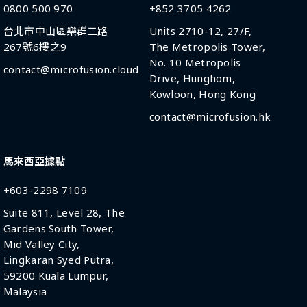
0800 500 970
+852 3705 4262
台北市中山區樂群二路
Units 2710-12, 27/F,
267號6樓之9
The Metropolis Tower,
No. 10 Metropolis
contact@microfusion.cloud
Drive, Hunghom,
Kowloon, Hong Kong
contact@microfusion.hk
馬來西亞據點
+603-2298 7109
Suite 811, Level 28, The
Gardens South Tower,
Mid Valley City,
Lingkaran Syed Putra,
59200 Kuala Lumpur,
Malaysia