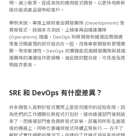
明、減少衝突，促成高效的應用程式開發，以更快地將新
版功能或產品發佈給客戶。
舉例來說，專案上線前會由開發團隊 (Development) 負
責寫程式、經過多次測試，上線後再由維運團隊
(Operations) 維護，DevOps 則將開發和維運這兩個通
常會分開處理的部分結合在一起，改善專案開發和管理週
期、帶來敏捷性。DevOps 的實踐能促進開發團隊與其維
運團隊的溝通協作更順暢，彼此間的整合度、可見度及透
明度亦更高。
SRE 和 DevOps 有什麼差異？
許多開發人員對於程式實際上是如何運作的認知有限，因
為他們的工作週期在將程式打包好、提供維運部門後就結
束了，而維運部門會負責將程式安裝、部署到所有生產環
境的機器上，同時也要確保程式持續正常執行 — 在不了
解程式實作細節的情況下。這樣的工作模式很容易造成開