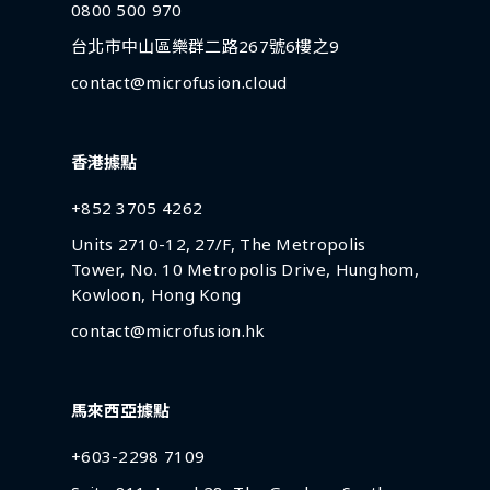
0800 500 970
台北市中山區樂群二路267號6樓之9
contact@microfusion.cloud
香港據點
+852 3705 4262
Units 2710-12, 27/F, The Metropolis
Tower, No. 10 Metropolis Drive, Hunghom,
Kowloon, Hong Kong
contact@microfusion.hk
馬來西亞據點
+603-2298 7109