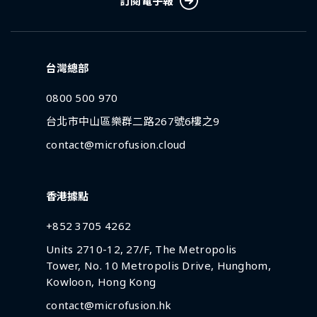
訂閱電子報
台灣總部
0800 500 970
台北市中山區樂群二路267號6樓之9
contact@microfusion.cloud
香港據點
+852 3705 4262
Units 2710-12, 27/F, The Metropolis
Tower, No. 10 Metropolis Drive, Hunghom,
Kowloon, Hong Kong
contact@microfusion.hk