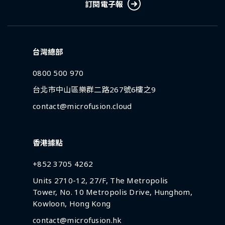
訂閱電子報
台灣總部
0800 500 970
台北市中山區樂群二路267號6樓之9
contact@microfusion.cloud
香港據點
+852 3705 4262
Units 2710-12, 27/F, The Metropolis
Tower, No. 10 Metropolis Drive, Hunghom,
Kowloon, Hong Kong
contact@microfusion.hk