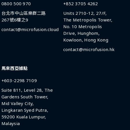
0800 500 970
+852 3705 4262
台北市中山區樂群二路
Units 2710-12, 27/F,
267號6樓之9
The Metropolis Tower,
No. 10 Metropolis
contact@microfusion.cloud
Drive, Hunghom,
Kowloon, Hong Kong
contact@microfusion.hk
馬來西亞據點
+603-2298 7109
Suite 811, Level 28, The
Gardens South Tower,
Mid Valley City,
Lingkaran Syed Putra,
59200 Kuala Lumpur,
Malaysia