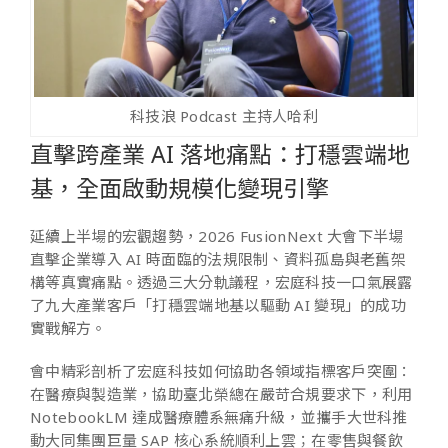
科技浪 Podcast 主持人哈利
直擊跨產業 AI 落地痛點：打穩雲端地
基，全面啟動規模化變現引擎
延續上半場的宏觀趨勢，2026 FusionNext 大會下半場
直擊企業導入 AI 時面臨的法規限制、資料孤島與老舊架
構等真實痛點。透過三大分軌議程，宏庭科技一口氣展露
了九大產業客戶「打穩雲端地基以驅動 AI 變現」的成功
實戰解方。
會中精彩剖析了宏庭科技如何協助各領域指標客戶突圍：
在醫療與製造業，協助臺北榮總在嚴苛合規要求下，利用
NotebookLM 達成醫療體系無痛升級，並攜手大世科推
動大同集團巨量 SAP 核心系統順利上雲；在零售與餐飲