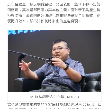
是盲目跟風，缺乏明確目標，只因老闆一聲令下卻不知如
何應用；其次是部門阻力與本位主義，面對新工具產生抗
拒與防備；最後則是無法轉化為關鍵決策與全新營收，即
便提升效率，卻不知如何將多出的產能變現。
M 觀點創辦人洪岳農( Miula )
究竟轉型需要誰的支持？宏庭科技副總經理林 音點出，這