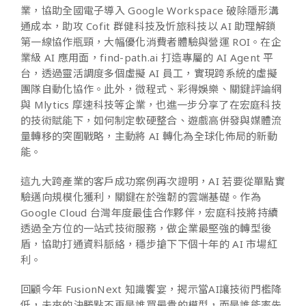
業，協助全國電子導入 Google Workspace 破除隱形溝
通成本，助攻 Cofit 群健科技及忻旅科技以 AI 助理解鎖
第一線協作瓶頸，大幅優化消費者體驗與營運 ROI。在企
業級 AI 應用面，
find-path.ai
打造專屬的 AI Agent 平
台，透過靈活調度多個虛擬 AI 員工，實現跨系統的虛擬
團隊自動化協作。此外，微程式、彩得娛樂、關鍵評論網
與 Mlytics 摩速科技等企業，也進一步分享了在宏庭科技
的技術賦能下，如何制定軟硬整合、遊戲高併發與媒體流
量轉移的突圍戰略，主動將 AI 轉化為全球化佈局的新動
能。
這九大跨產業的客戶成功案例再次證明，AI 若要從單點實
驗邁向規模化獲利，關鍵在於強韌的雲端基礎。作為
Google Cloud 台灣年度最佳合作夥伴，宏庭科技將持續
透過全方位的一站式技術服務，做企業最堅強的轉型後
盾，協助打通資料脈絡，穩步搶下下個十年的 AI 市場紅
利。
回顧今年 FusionNext 知識饗宴，揭示當AI讓技術門檻降
低，未來的決勝點不再是誰買最貴的模型，而是誰能率先