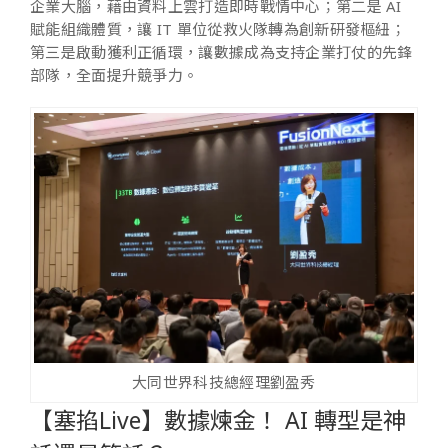
企業大腦，藉由資料上雲打造即時戰情中心；第二是 AI
賦能組織體質，讓 IT 單位從救火隊轉為創新研發樞紐；
第三是啟動獲利正循環，讓數據成為支持企業打仗的先鋒
部隊，全面提升競爭力。
大同世界科技總經理劉盈秀
【塞掐Live】數據煉金！ AI 轉型是神