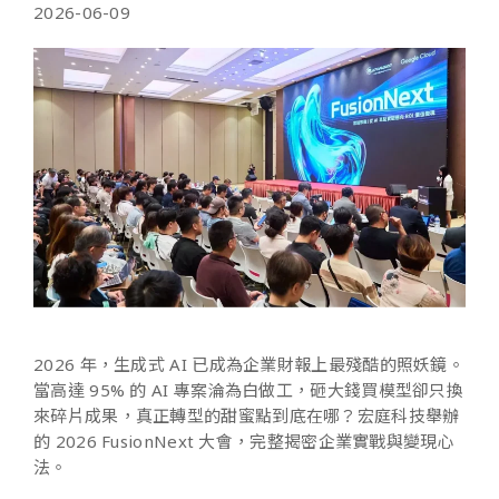
2026-06-09
2026 年，生成式 AI 已成為企業財報上最殘酷的照妖鏡。
當高達 95% 的 AI 專案淪為白做工，砸大錢買模型卻只換
來碎片成果，真正轉型的甜蜜點到底在哪？宏庭科技舉辦
的 2026 FusionNext 大會，完整揭密企業實戰與變現心
法。