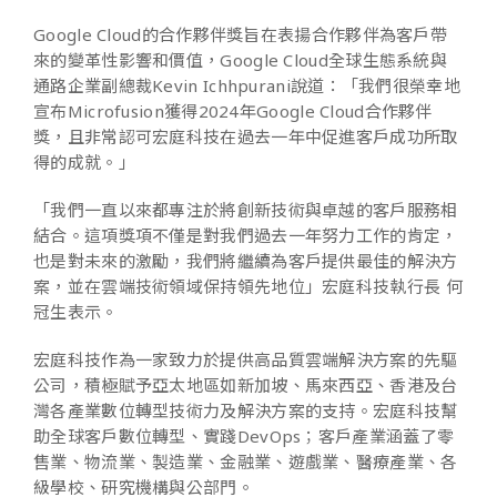
Google Cloud的合作夥伴獎旨在表揚合作夥伴為客戶帶
來的變革性影響和價值，Google Cloud全球生態系統與
通路企業副總裁Kevin Ichhpurani說道：「我們很榮幸地
宣布Microfusion獲得2024年Google Cloud合作夥伴
獎，且非常認可宏庭科技在過去一年中促進客戶成功所取
得的成就。」
「我們一直以來都專注於將創新技術與卓越的客戶服務相
結合。這項獎項不僅是對我們過去一年努力工作的肯定，
也是對未來的激勵，我們將繼續為客戶提供最佳的解決方
案，並在雲端技術領域保持領先地位」宏庭科技執行長
何
冠生表示。
宏庭科技作為一家致力於提供高品質雲端解決方案的先驅
公司，積極賦予亞太地區如新加坡、馬來西亞、香港及台
灣各產業數位轉型技術力及解決方案的支持。宏庭科技幫
助全球客戶數位轉型、實踐
DevOps
；客戶產業涵蓋了零
售業、物流業、製造業、金融業、遊戲業、醫療產業、各
級學校、研究機構與公部門。