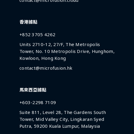
contact@microfusion.cloud
香港據點
+852 3705 4262
Units 2710-12, 27/F, The Metropolis
Tower, No. 10 Metropolis Drive, Hunghom,
Kowloon, Hong Kong
contact@microfusion.hk
馬來西亞據點
+603-2298 7109
Suite 811, Level 28, The Gardens South
Tower, Mid Valley City, Lingkaran Syed
Putra, 59200 Kuala Lumpur, Malaysia