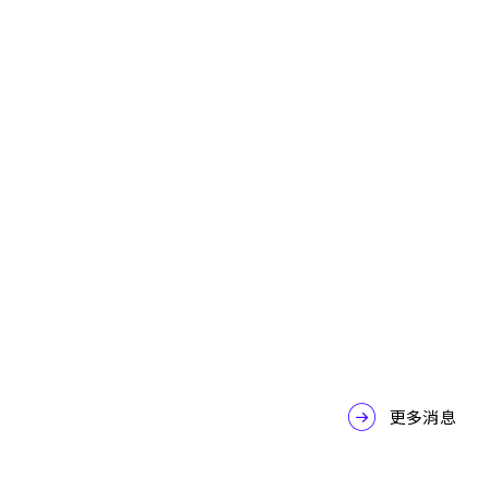
Google Cloud
Google Workspace
Gemini Enterprise 整合力，打通企業真實數據
脈絡 — 上下文 Context 篇
2026-07-31
更多消息