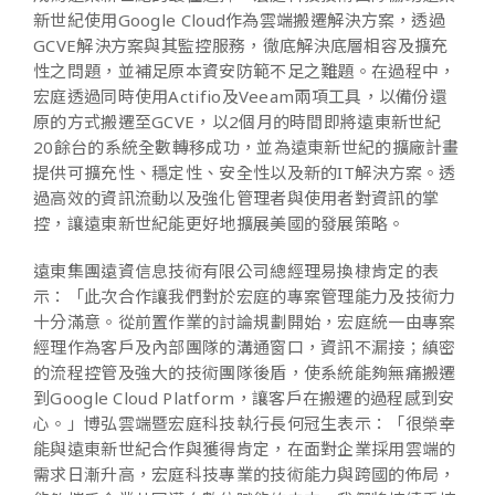
新世紀使用Google Cloud作為雲端搬遷解決方案，透過
GCVE解決方案與其監控服務，徹底解決底層相容及擴充
性之問題，並補足原本資安防範不足之難題。在過程中，
宏庭透過同時使用Actifio及Veeam兩項工具，以備份還
原的方式搬遷至GCVE，以2個月的時間即將遠東新世紀
20餘台的系統全數轉移成功，並為遠東新世紀的擴廠計畫
提供可擴充性、穩定性、安全性以及新的IT解決方案。透
過高效的資訊流動以及強化管理者與使用者對資訊的掌
控，讓遠東新世紀能更好地擴展美國的發展策略。
遠東集團遠資信息技術有限公司總經理易換棣肯定的表
示：「此次合作讓我們對於宏庭的專案管理能力及技術力
十分滿意。從前置作業的討論規劃開始，宏庭統一由專案
經理作為客戶及內部團隊的溝通窗口，資訊不漏接；縝密
的流程控管及強大的技術團隊後盾，使系統能夠無痛搬遷
到Google Cloud Platform，讓客戶在搬遷的過程感到安
心。」博弘雲端暨宏庭科技執行長何冠生表示：「很榮幸
能與遠東新世紀合作與獲得肯定，在面對企業採用雲端的
需求日漸升高，宏庭科技專業的技術能力與跨國的佈局，