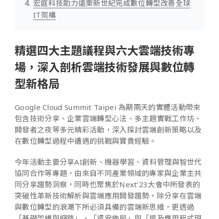
宏庭科技助力遠東新世紀完成數位轉型改善全球
IT架構
精選四大主題議程與六大雲端技術專
場，深入剖析雲端技術發展與數位轉
型新格局
Google Cloud Summit Taipei 為期兩天的實體活動帶來
包含技術分享、企業雲端轉型心法、多主題實戰工作坊、
開發者之夜等多元精彩活動，深入探討雲端創新策略以及
在數位轉型過程中遭遇的挑戰與寶貴經驗。
今年活動主要分享AI創新、機器學習、資料管理與智世代
協同合作等專題，由來自不同產業領域的專家與企業主共
同分享趨勢洞察，同時也聚焦於Next’23大會中所發表的
突破性革新技術解析與雲端應用開發趨勢，除分享在雲端
與數位轉型的浪潮下所必須具備的雲端新思維，更透過
「基礎架構與網路」、「資安佈局」與「規及應用程式現