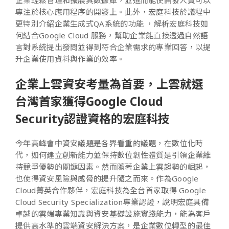
企業輕鬆管理和擴展其數據庫，並進而能使開發人員可以
專注於核心應用程序的開發上。此外，宏庭科技於議程中
更特別介紹企業生成式QA系統的功能 ，解析宏庭科技如
何結合Google Cloud 服務，幫助企業能直接透過自然語
言對系統提出發問並得到符合企業需求的專業回答，以提
升企業使用資料與作業的效率。
企業上雲資安考量為首要，上雲就選
台灣首家獲得Google Cloud
Security認證資格的宏庭科技
今年高峰會中資安議題是各界看重的議題，在數位化時
代，如何建立創新能力並保持數位韌性體質是引領企業維
持競爭優勢的關鍵因素。然而隨著企業上雲趨勢的崛起，
也使得資安風險與威脅的提升隨之而來。作為Google
Cloud菁英合作夥伴，宏庭科技為全台首家取得 Google
Cloud Security Specialization專業認證，說明宏庭具備
卓越的雲端專業知識與資安基礎設施實踐能力，能為客戶
提供高水準的雲端資安解決方案，是企業數位轉型的最佳